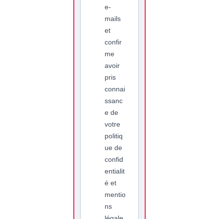
e-
mails
et
confir
me
avoir
pris
connai
ssanc
e de
votre
politiq
ue de
confid
entialit
é et
mentio
ns
légale