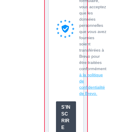
formulaire,
vous acceptez
que les
données
personnelles
que vous avez
fournies
soient
transférées à
Brevo pour
être traitées
conformément
à la politique
de
confidentialité
de Brevo.
S'IN
SC
RIR
E