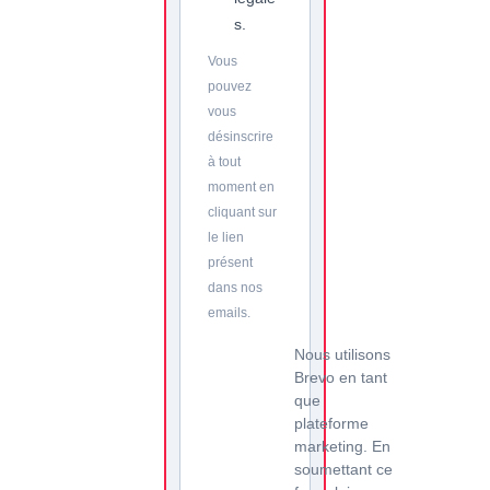
s.
Vous
pouvez
vous
désinscrire
à tout
moment en
cliquant sur
le lien
présent
dans nos
emails.
Nous utilisons
Brevo en tant
que
plateforme
marketing. En
soumettant ce