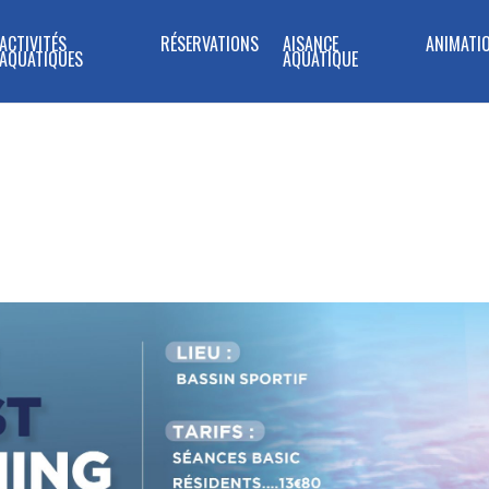
ACTIVITÉS
RÉSERVATIONS
AISANCE
ANIMATI
AQUATIQUES
AQUATIQUE
HE MATIN C’EST AQUA