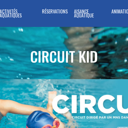
ACTIVITÉS
RÉSERVATIONS
AISANCE
ANIMATI
AQUATIQUES
AQUATIQUE
CIRCUIT KID